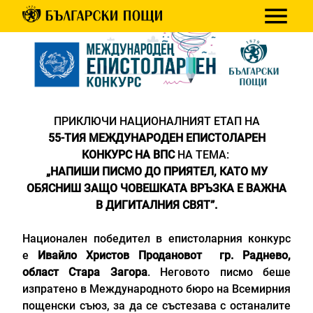
ПРИКЛЮЧИ НАЦИОНАЛНИЯТ ЕТАП НА
5
5
-ТИЯ МЕЖДУНАРОДЕН ЕПИСТОЛАРЕН
КОНКУРС НА ВПС
НА ТЕМА:
„НАПИШИ ПИСМО ДО ПРИЯТЕЛ, КАТО МУ
ОБЯСНИШ ЗАЩО ЧОВЕШКАТА ВРЪЗКА Е ВАЖНА
В ДИГИТАЛНИЯ СВЯТ”.
Национален победител в епистоларния конкурс
е
Ивайло Христов Проданов
от гр. Раднево,
област Стара Загора
. Неговото писмо беше
изпратено в Международното бюро на Всемирния
пощенски съюз, за да се състезава с останалите