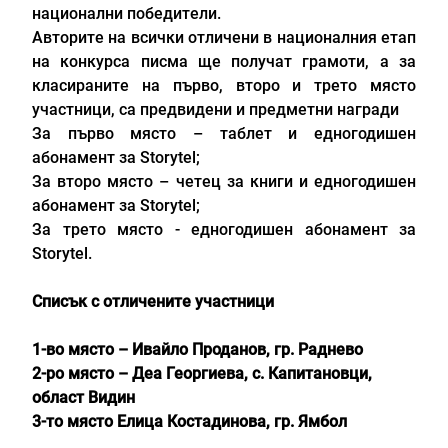
национални победители.
Авторите на всички отличени в националния етап
на конкурса писма ще получат грамоти, а за
класираните на първо, второ и трето място
участници, са предвидени и предметни награди
За първо място – таблет и едногодишен
абонамент за
Storytel
;
За второ място – четец за книги и едногодишен
абонамент за
Storytel
;
За трето място - едногодишен абонамент за
Storytel
.
Списък с отличените участници
1-во място – Ивайло Проданов, гр. Раднево
2-ро място – Деа Георгиева, с. Капитановци,
област Видин
3-то място Елица Костадинова, гр. Ямбол