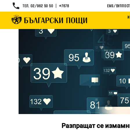
|
ТЕЛ. 02/962 50 50
*7678
EMS/БУЛПОСТ
И
Разпращат се измамни