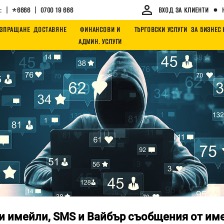
|
|
:
*6666
0700 19 666
ВХОД ЗА КЛИЕНТИ
ЗПРАЩАНЕ
ДОСТАВЯНЕ
ФИНАНСОВИ И
ТЪРГОВСКИ УСЛУГИ
ЗА БИЗНЕС
АДМИН. УСЛУГИ
 имейли, SMS и Вайбър съобщения от им