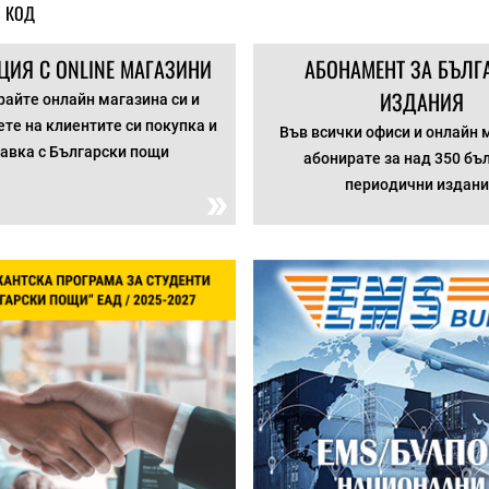
 КОД
ЦИЯ С ONLINE МАГАЗИНИ
АБОНАМЕНТ ЗА БЪЛГ
ИЗДАНИЯ
айте онлайн магазина си и
те на клиентите си покупка и
Във всички офиси и онлайн 
авка с Български пощи
абонирате за над 350 бъ
периодични издан