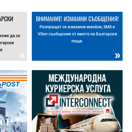
АРСКИ
ВНИМАНИЕ! ИЗМАМНИ СЪОБЩЕНИЯ!
Разпращат се измамни имейли, SMS и
Viber съобщения от името на Български
може да се
пощи.
лгарски
ия